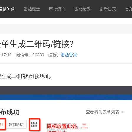
常见问题
番茄课堂
审批流程
番茄绩效
更新日志
番
单生成二维码/链接？
日 17:19 阅读量：66339 编辑：
番茄管家
动生成二维码和链接地址。